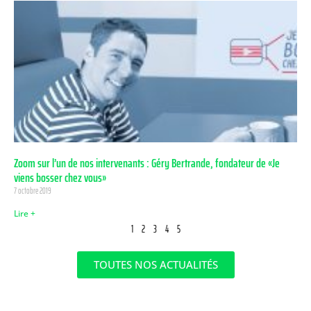
Zoom sur l’un de nos intervenants : Géry Bertrande, fondateur de «Je
viens bosser chez vous»
7 octobre 2019
Lire +
1
2
3
4
5
TOUTES NOS ACTUALITÉS