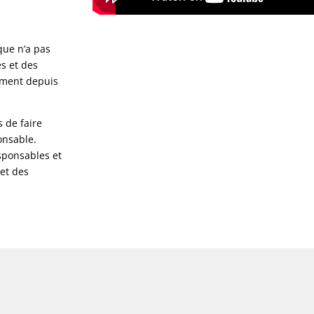
ue n’a pas
s et des
vement depuis
 de faire
onsable.
sponsables et
 et des