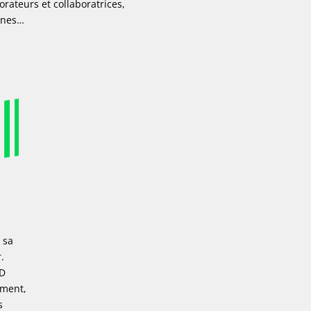
orateurs et collaboratrices,
nnes…
 sa
.
JD
ement,
s