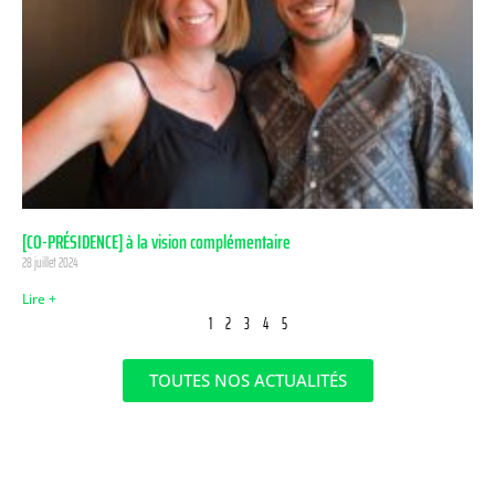
[CO-PRÉSIDENCE] à la vision complémentaire
28 juillet 2024
Lire +
1
2
3
4
5
TOUTES NOS ACTUALITÉS