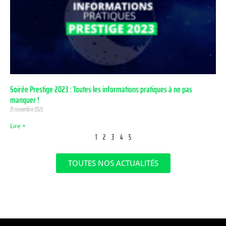
Soirée Prestige 2023 : Toutes les informations pratiques à ne pas
manquer !
21 novembre 2023
Lire +
1
2
3
4
5
TOUTES NOS ACTUALITÉS