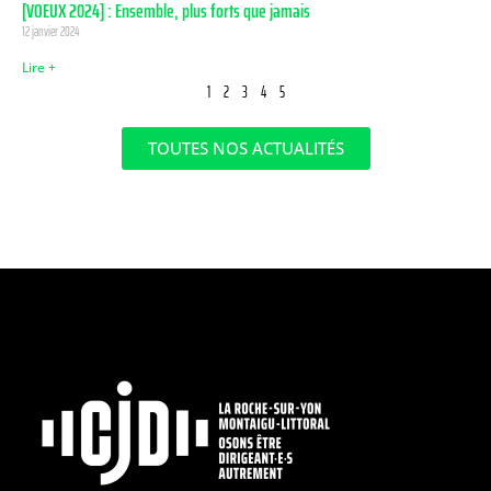
[VOEUX 2024] : Ensemble, plus forts que jamais
12 janvier 2024
Lire +
1
2
3
4
5
TOUTES NOS ACTUALITÉS