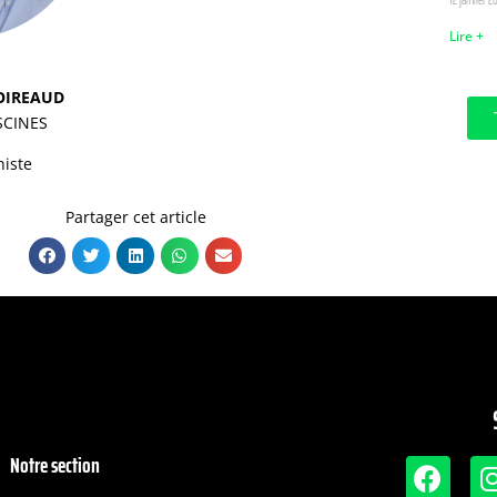
Lire +
POIREAUD
SCINES
niste
Partager cet article
Notre section