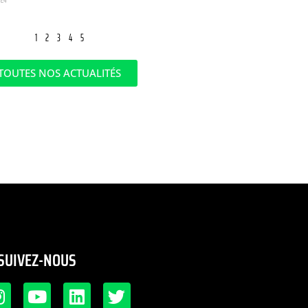
1
2
3
4
5
TOUTES NOS ACTUALITÉS
SUIVEZ-NOUS