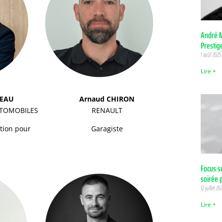
André M
Prestig
1 août 2025
Lire +
TEAU
Arnaud CHIRON
UTOMOBILES
RENAULT
ction pour
Garagiste
Focus s
soirée 
12 juillet 20
Lire +