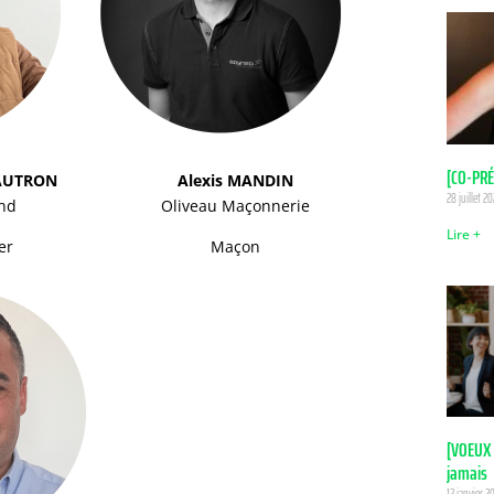
[CO-PRÉ
GAUTRON
Alexis
MANDIN
28 juillet 2
nd
Oliveau Maçonnerie
Lire +
er
Maçon
[VOEUX 
jamais
12 janvier 2