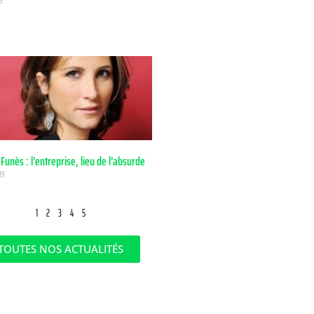
9
 Funès : l’entreprise, lieu de l’absurde
19
1
2
3
4
5
TOUTES NOS ACTUALITÉS