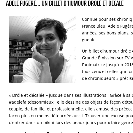
ADÈLE FUGÈRE... UN BILLET D'HUMOUR DRÔLE ET DÉCALÉ
Connue pour ses chroniqu
France Bleu, Adèle Fugèr
années, ses bons plans, 
gueule.
Un billet d’humour drôle 
Grande Émission sur TV V
l’animatrice jusqu’en 2018
tous ceux et celles qui fo
de chroniqueurs » précise
« Drôle et décalée » jusque dans ses illustrations ! Grâce à sa 
#adelefaitdesonmieux , elle dessine des objets de façon détou
couple, de famille, et professionnelle, elle s’amuse des préo
façon plus ou moins détournée aussi. Trouver une excuse pou
d’entrer dans un bikini lors des beaux jours pour « faire genre »