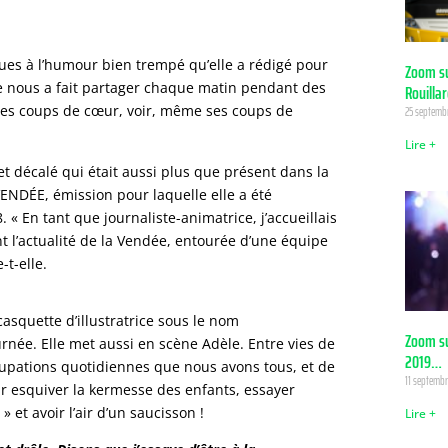
es à l’humour bien trempé qu’elle a rédigé pour
Zoom su
e nous a fait partager chaque matin pendant des
Rouilla
ses coups de cœur, voir, même ses coups de
25 septemb
Lire +
et décalé qui était aussi plus que présent dans la
ENDÉE, émission pour laquelle elle a été
. « En tant que journaliste-animatrice, j’accueillais
nt l’actualité de la Vendée, entourée d’une équipe
-t-elle.
casquette d’illustratrice sous le nom
Zoom su
rnée. Elle met aussi en scène Adèle. Entre vies de
2019…
ccupations quotidiennes que nous avons tous, et de
11 septembr
r esquiver la kermesse des enfants, essayer
 et avoir l’air d’un saucisson !
Lire +