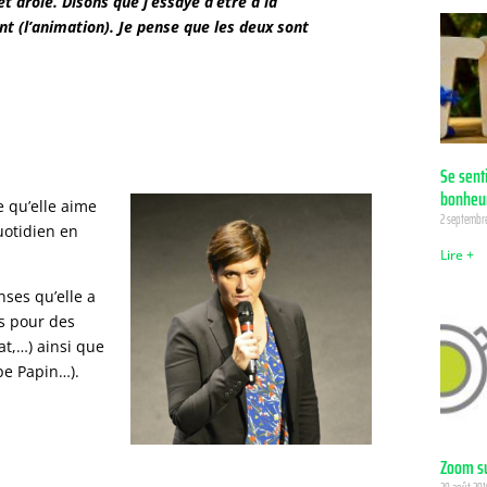
t drôle. Disons que j’essaye d’être à la
nt (l’animation). Je pense que les deux sont
Se senti
bonheur
 qu’elle aime
2 septembr
uotidien en
Lire +
nses qu’elle a
es pour des
at,…) ainsi que
pe Papin…).
Zoom su