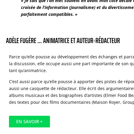
« Je sais que l’on met souvent en avant mon côté décalé e
croisée de l’information (journalisme) et du divertisseme
parfaitement compatibles. »
ADÈLE FUGÈRE … ANIMATRICE ET AUTEUR-RÉDACTEUR
Parce qu’elle pousse au développement des échanges et parce
la discussion, elle occupe aussi une part importante de son q
tant qu’animatrice.
C’est aussi parce qu’elle pousse à apporter des pistes de répo
aussi une casquette de rédacteur. Elle écrit des argumentair
albums musicaux et des biographies d’artistes (Elmer Food Be
des textes pour des films documentaires (Maison Royer, Grou
EN SAVOIR +