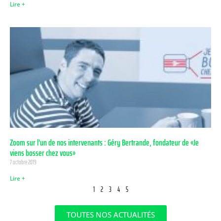
Lire +
Zoom sur l’un de nos intervenants : Géry Bertrande, fondateur de «Je
viens bosser chez vous»
7 octobre 2019
Lire +
1
2
3
4
5
TOUTES NOS ACTUALITÉS