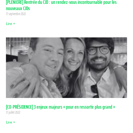
[PLÉNIÈRE] Rentrée du CJD : un rendez-vous incontournable pour les
nouveaux CJDs
17 septembre 2022
Lire +
[CO-PRÉSIDENCE] 3 enjeux majeurs « pour en ressortir plus grand »
17 juillet 2022
Lire +