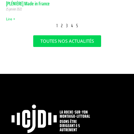
[PLÉNIÈRE] Made in France
25 janvier 2022
Lire +
1
2
3
4
5
TOUTES NOS ACTUALITÉS