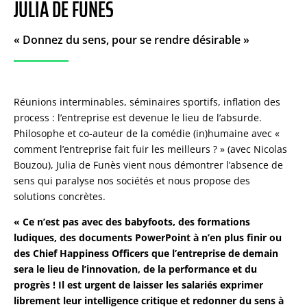
SOIRÉE PRESTIGE
JULIA DE FUNÈS
POUR DES ÉCHANGES D'EXCEPTION
« Donnez du sens, pour se rendre désirable »
Réunions interminables, séminaires sportifs, inflation des
process : l’entreprise est devenue le lieu de l’absurde.
Philosophe et co-auteur de la comédie (in)humaine avec «
comment l’entreprise fait fuir les meilleurs ? » (avec Nicolas
Bouzou), Julia de Funès vient nous démontrer l’absence de
sens qui paralyse nos sociétés et nous propose des
solutions concrètes.
« Ce n’est pas avec des babyfoots, des formations
ludiques, des documents PowerPoint à n’en plus finir ou
des Chief Happiness Officers que l’entreprise de demain
sera le lieu de l’innovation, de la performance et du
progrès ! Il est urgent de laisser les salariés exprimer
librement leur intelligence critique et redonner du sens à